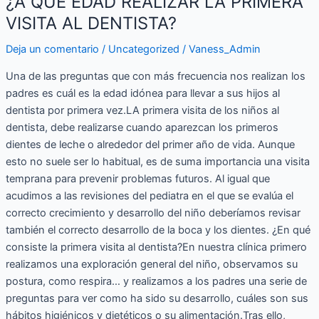
¿A QUÉ EDAD REALIZAR LA PRIMERA
EDAD
REALIZAR
VISITA AL DENTISTA?
LA
Deja un comentario
/
Uncategorized
/
Vaness_Admin
PRIMERA
VISITA
Una de las preguntas que con más frecuencia nos realizan los
AL
padres es cuál es la edad idónea para llevar a sus hijos al
DENTISTA?
dentista por primera vez.LA primera visita de los niños al
dentista, debe realizarse cuando aparezcan los primeros
dientes de leche o alrededor del primer año de vida. Aunque
esto no suele ser lo habitual, es de suma importancia una visita
temprana para prevenir problemas futuros. Al igual que
acudimos a las revisiones del pediatra en el que se evalúa el
correcto crecimiento y desarrollo del niño deberíamos revisar
también el correcto desarrollo de la boca y los dientes. ¿En qué
consiste la primera visita al dentista?En nuestra clínica primero
realizamos una exploración general del niño, observamos su
postura, como respira… y realizamos a los padres una serie de
preguntas para ver como ha sido su desarrollo, cuáles son sus
hábitos higiénicos y dietéticos o su alimentación.Tras ello,